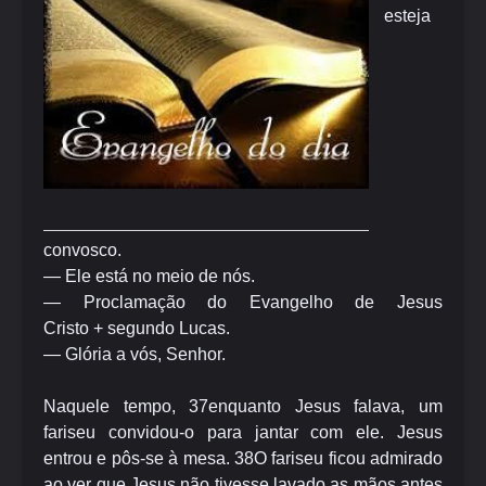
esteja
convosco.
— Ele está no meio de nós.
— Proclamação do Evangelho de Jesus
Cristo
+
segundo Lucas.
— Glória a vós, Senhor.
Naquele tempo,
37
enquanto Jesus falava, um
fariseu convidou-o para jantar com ele. Jesus
entrou e pôs-se à mesa.
38
O fariseu ficou admirado
ao ver que Jesus não tivesse lavado as mãos antes