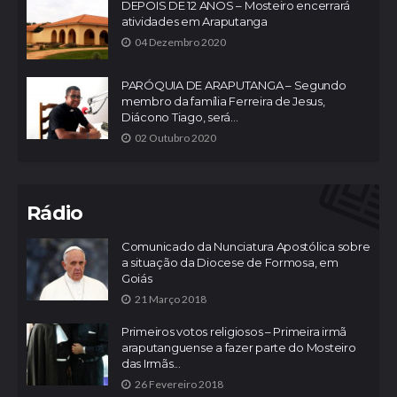
DEPOIS DE 12 ANOS – Mosteiro encerrará
atividades em Araputanga
04 Dezembro 2020
PARÓQUIA DE ARAPUTANGA – Segundo
membro da família Ferreira de Jesus,
Diácono Tiago, será...
02 Outubro 2020
Rádio
Comunicado da Nunciatura Apostólica sobre
a situação da Diocese de Formosa, em
Goiás
21 Março 2018
Primeiros votos religiosos – Primeira irmã
araputanguense a fazer parte do Mosteiro
das Irmãs...
26 Fevereiro 2018