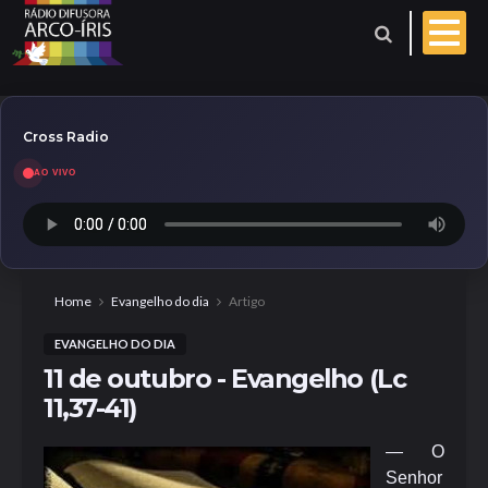
Cross Radio
AO VIVO
Esporte
Geral
Aniversariantes
Home
Evangelho do dia
Artigo
EVANGELHO DO DIA
Polícia
Coberturas
11 de outubro - Evangelho (Lc
11,37-41)
Evangelho do dia
— O
Paróquia
Senhor