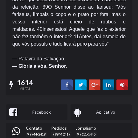
da refeição.
39
O Senhor disse ao fariseu: “Vós
fariseus, limpais o copo e o prato por fora, mas o
vosso interior está cheio de roubos e
maldades.
40
Insensatos! Aquele que fez o exterior
não fez também o interior?
41
Antes, dai esmola do
que vós possuís e tudo ficará puro para vós”.
— Palavra da Salvação.
— Glória a vós, Senhor.
1614
VISITAS
Facebook
Aplicativo
Contato
Pedidos
Jornalismo
9 9944-2419
9 9944 2419
9 9611-5445