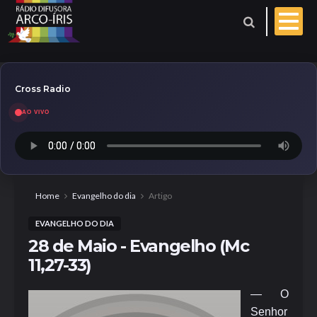
Cross Radio
AO VIVO
Esporte
Geral
Aniversariantes
Home
Evangelho do dia
Artigo
EVANGELHO DO DIA
Polícia
Coberturas
28 de Maio - Evangelho (Mc
11,27-33)
Evangelho do dia
— O
Paróquia
Senhor