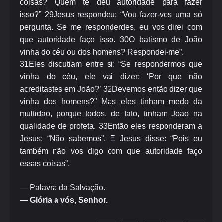
coisas? Quem te deu autoridade para fazer
isso?”
29
Jesus respondeu: “Vou fazer-vos uma só
pergunta. Se me responderdes, eu vos direi com
que autoridade faço isso.
30
O batismo de João
vinha do céu ou dos homens? Respondei-me”.
31
Eles discutiam entre si: “Se respondermos que
vinha do céu, ele vai dizer: ‘Por que não
acreditastes em João?’
32
Devemos então dizer que
vinha dos homens?” Mas eles tinham medo da
multidão, porque todos, de fato, tinham João na
qualidade de profeta.
33
Então eles responderam a
Jesus: “Não sabemos”. E Jesus disse: “Pois eu
também não vos digo com que autoridade faço
essas coisas”.
— Palavra da Salvação.
— Glória a vós, Senhor.