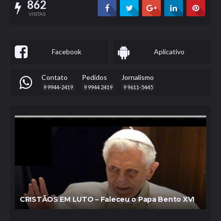
862
VISITAS
Facebook
Aplicativo
Contato
Pedidos
Jornalismo
9 9944-2419
9 9944 2419
9 9611-5445
CRISTÃOS EM LUTO – Faleceu o Papa Bento XVI