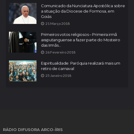
Comunicado da Nunciatura Apostólica sobre
a situação da Diocese de Formosa, em
Goiás
21 Março 2018
Primeiros votos religiosos – Primeira irmã
araputanguense a fazer parte do Mosteiro
das Irmãs...
26 Fevereiro 2018
Espiritualidade: Paróquia realizará mais um
retiro de carnaval
25 Janeiro 2018
RÁDIO DIFUSORA ARCO-ÍRIS