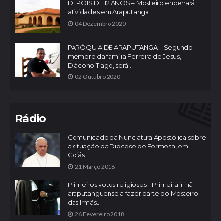
DEPOIS DE 12 ANOS – Mosteiro encerrará
atividades em Araputanga
04 Dezembro 2020
PARÓQUIA DE ARAPUTANGA – Segundo
membro da família Ferreira de Jesus,
Diácono Tiago, será...
02 Outubro 2020
Rádio
Comunicado da Nunciatura Apostólica sobre
a situação da Diocese de Formosa, em
Goiás
21 Março 2018
Primeiros votos religiosos – Primeira irmã
araputanguense a fazer parte do Mosteiro
das Irmãs...
26 Fevereiro 2018