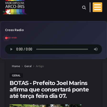
Cross Radio
AO VIVO
Esporte
Geral
Aniversariantes
Home
Geral
Artigo
GERAL
Polícia
Coberturas
BOTAS - Prefeito Joel Marins
afirma que consertará ponte
Evangelho do dia
até terça feira dia 07.
Paróquia