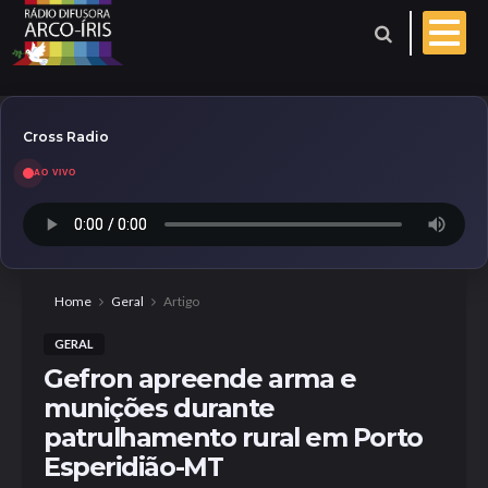
Cross Radio
AO VIVO
Esporte
Geral
Aniversariantes
Home
Geral
Artigo
GERAL
Polícia
Coberturas
Gefron apreende arma e
munições durante
Evangelho do dia
patrulhamento rural em Porto
Esperidião-MT
Paróquia