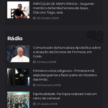
PARÓQUIA DE ARAPUTANGA – Segundo
membro da família Ferreira de Jesus,
Diácono Tiago, será...
02 Outubro 2020
Rádio
Comunicado da Nunciatura Apostólica sobre
a situação da Diocese de Formosa, em
Goiás
21 Março 2018
Primeiros votos religiosos – Primeira irmã
araputanguense a fazer parte do Mosteiro
das Irmãs...
26 Fevereiro 2018
Espiritualidade: Paróquia realizará mais um
retiro de carnaval
25 Janeiro 2018