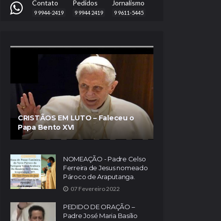
Contato
Pedidos
Jornalismo
9 9944-2419
9 9944 2419
9 9611-5445
CRISTÃOS EM LUTO – Faleceu o
Papa Bento XVI
NOMEAÇÃO - Padre Celso
Ferreira de Jesus nomeado
Pároco de Araputanga.
07 Fevereiro 2022
PEDIDO DE ORAÇÃO –
Padre José Maria Basílio