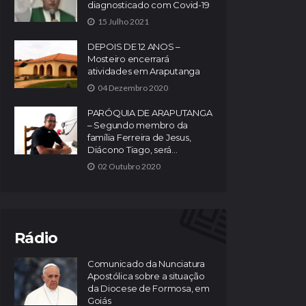
diagnosticado com Covid-19
15 Julho 2021
DEPOIS DE 12 ANOS –
Mosteiro encerrará
atividades em Araputanga
04 Dezembro 2020
PARÓQUIA DE ARAPUTANGA
– Segundo membro da
família Ferreira de Jesus,
Diácono Tiago, será...
02 Outubro 2020
Rádio
Comunicado da Nunciatura
Apostólica sobre a situação
da Diocese de Formosa, em
Goiás