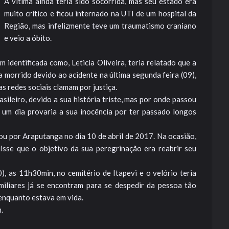
A vítima ainda teria sido socorrida, mas seu estado era
muito crítico e ficou internado na UTI de um hospital da
Região, mas infelizmente teve um traumatismo craniano
e veio a óbito.
identificada como, Leticia Oliveira, teria relatado que a
a morrido devido ao acidente na última segunda feira (09),
as redes sociais clamam por justiça.
sileiro, devido a sua história triste, mas por onde passou
um dia provaria a sua inocência por ter passado longos
u por Araputanga no dia 10 de abril de 2017. Na ocasião,
disse que o objetivo da sua peregrinação era reabrir seu
.
), as 11h30min, no cemitério de Itapevi e o velório teria
miliares já se encontram para se despedir da pessoa tão
a enquanto estava em vida.
.