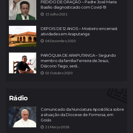
PEDIDO DE ORAÇÃO – Padre José Maria
Basílio diagnosticado com Covid-19
15 Julho 2021
DEPOIS DE 12 ANOS – Mosteiro encerrará
atividades em Araputanga
04 Dezembro 2020
PARÓQUIA DE ARAPUTANGA – Segundo
membro da família Ferreira de Jesus,
Diácono Tiago, será...
02 Outubro 2020
Rádio
Comunicado da Nunciatura Apostólica sobre
a situação da Diocese de Formosa, em
Goiás
21 Março 2018