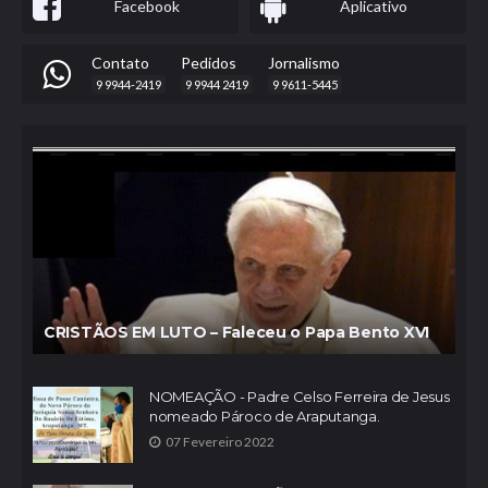
Facebook
Aplicativo
Contato
Pedidos
Jornalismo
9 9944-2419
9 9944 2419
9 9611-5445
CRISTÃOS EM LUTO – Faleceu o Papa Bento XVI
NOMEAÇÃO - Padre Celso Ferreira de Jesus
nomeado Pároco de Araputanga.
07 Fevereiro 2022