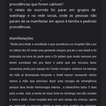
providências que forem cabíveis”.
O relato do ocorrido foi parar em grupos de
watshapp e na rede social, onde as pessoas não
param de se manifestar em apoio à família e pedindo
providências.
Manifestações:
"
Muita (sic) triste e revoltante o que aconteceu no hospital São Luiz
no último dia 30 onde uma gestante chegou pra ter o seu bebê e foi
torturada na hora do parto
pelo o Dr jarbes que muito nervoso por
terem acordado ele pra fazer o parto que ele recusou fazer
cesariana pediu pra equipe do Centro cirurgico subirem na barriga
da mãe já desmaiada forçando o bebê nascer causando vários
danos a mãe que precisou fazer uma cirurgia de emergência
porque tava tendo hemorragia interna , a bebezinha lutou 5 dias
pela a vida ,más a morte foi mais forte no domingo ela não resistiu
e veio a óbito. Esse hospital tem um selo amigo da criança, agora
eu pergunto a vcs,que amigo é esse que quebra as crianças,