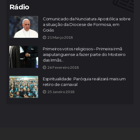
Rádio
Comunicado da Nunciatura Apostólica sobre
a situação da Diocese de Formosa, em
Goiás
21 Março 2018
Primeiros votos religiosos – Primeira irmã
araputanguense a fazer parte do Mosteiro
das Irmãs...
26 Fevereiro 2018
Espiritualidade: Paróquia realizará mais um
retiro de carnaval
25 Janeiro 2018