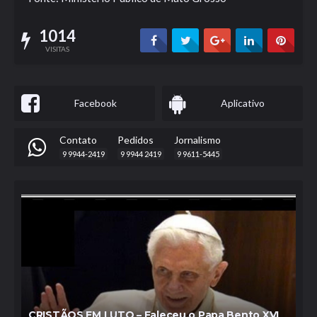
1014
VISITAS
Facebook
Aplicativo
Contato
Pedidos
Jornalismo
9 9944-2419
9 9944 2419
9 9611-5445
CRISTÃOS EM LUTO – Faleceu o Papa Bento XVI