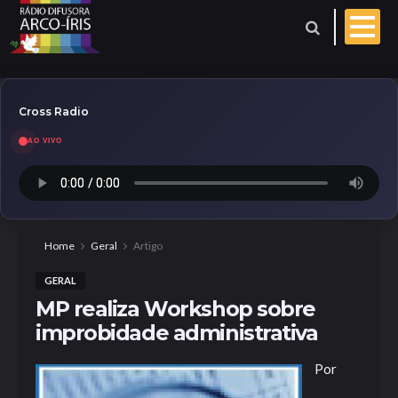
Cross Radio
AO VIVO
Esporte
Geral
Aniversariantes
Home
Geral
Artigo
GERAL
Polícia
Coberturas
MP realiza Workshop sobre
improbidade administrativa
Evangelho do dia
Por
Paróquia