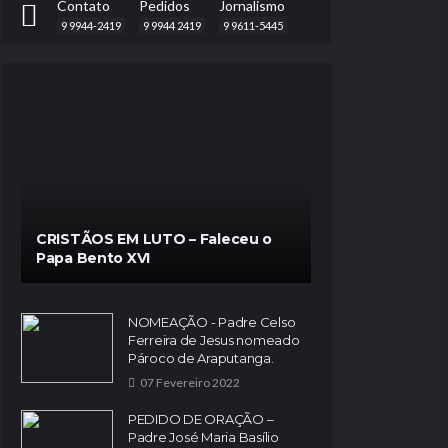
Contato
Pedidos
Jornalismo
9 9944-2419
9 9944 2419
9 9611-5445
CRISTÃOS EM LUTO – Faleceu o
Papa Bento XVI
NOMEAÇÃO - Padre Celso
Ferreira de Jesus nomeado
Pároco de Araputanga.
07 Fevereiro 2022
PEDIDO DE ORAÇÃO –
Padre José Maria Basílio