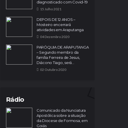
diagnosticado com Covid-19
15 Julho 2021
DEPOIS DE 12 ANOS –
Mosteiro encerrará
atividades em Araputanga
04 Dezembro 2020
PARÓQUIA DE ARAPUTANGA
– Segundo membro da
família Ferreira de Jesus,
Diácono Tiago, será...
02 Outubro 2020
Rádio
Comunicado da Nunciatura
Apostólica sobre a situação
da Diocese de Formosa, em
Goiás