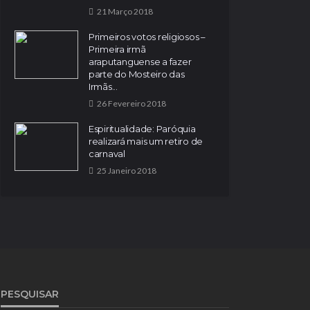
21 Março 2018
Primeiros votos religiosos –
Primeira irmã
araputanguense a fazer
parte do Mosteiro das
Irmãs...
26 Fevereiro 2018
Espiritualidade: Paróquia
realizará mais um retiro de
carnaval
25 Janeiro 2018
PESQUISAR