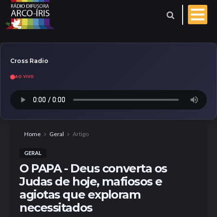
Cross Radio
AO VIVO
Esporte
Geral
Aniversariantes
Home
Geral
Artigo
GERAL
Polícia
Coberturas
O PAPA - Deus converta os
Judas de hoje, mafiosos e
Evangelho do dia
agiotas que exploram
necessitados
Paróquia