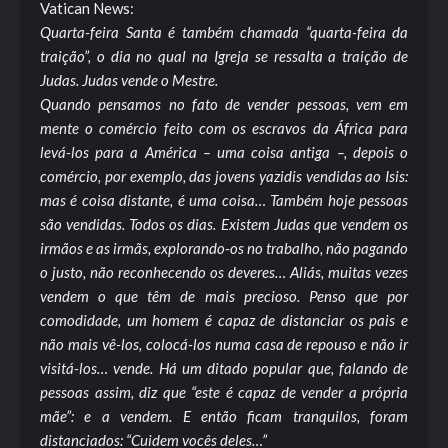
Vatican News:
Quarta-feira Santa é também chamada “quarta-feira da
traição”, o dia no qual na Igreja se ressalta a traição de
Judas. Judas vende o Mestre.
Quando pensamos no fato de vender pessoas, vem em
mente o comércio feito com os escravos da África para
levá-los para a América – uma coisa antiga –, depois o
comércio, por exemplo, das jovens yazidis vendidas ao Isis:
mas é coisa distante, é uma coisa… Também hoje pessoas
são vendidas. Todos os dias. Existem Judas que vendem os
irmãos e as irmãs, explorando-os no trabalho, não pagando
o justo, não reconhecendo os deveres… Aliás, muitas vezes
vendem o que têm de mais precioso. Penso que por
comodidade, um homem é capaz de distanciar os pais e
não mais vê-los, colocá-los numa casa de repouso e não ir
visitá-los… vende. Há um ditado popular que, falando de
pessoas assim, diz que “este é capaz de vender a própria
mãe”: e a vendem. E então ficam tranquilos, foram
distanciados: “Cuidem vocês deles…”