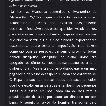
agiotas e tantos outros. Que o Senhor toque o coração
deles e os converta.
Na homilia, Francisco comentou o
Evangelho de
Mateus
(Mt 26,14-25), que nos fala da traição de Judas.
Também hoje – disse o Papa – existem Judas, pessoas
que traem, inclusive seus entes queridos, vendendo-os,
para interesses próprios. Também hoje existem pessoas
que querem servir a Deus e ao dinheiro, exploradores
escondidos, aparentemente impecáveis, mas fazem
comércio com as pessoas: vendem o próximo. Judas
deixou discípulos, discípulos do diabo. Judas era
apegado ao dinheiro: quem demasiadamente ama o
dinheiro, trai. Mas é traído pelo diabo, que é um mau
pagador e deixa no desespero. E caba por enforcar-se.
O Papa pensou nos muitos Judas institucionalizados
que hoje exploram as pessoas e também nos pequenos
Judas que estão em nós: cada um de nós tem a
possibilidade de trair, por amor ao dinheiro ou aos
bens. A seguir, o texto da homilia transcrita pelo