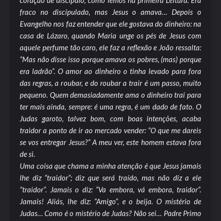
coração de discípulo, como lemos na primeira Leitura. Era
fraco no discipulado, mas Jesus o amava… Depois o
Evangelho nos faz entender que ele gostava do dinheiro: na
casa de Lázaro, quando Maria unge os pés de Jesus com
aquele perfume tão caro, ele faz a reflexão e João ressalta:
“Mas não disse isso porque amava os pobres, (mas) porque
era ladrão”. O amor ao dinheiro o tinha levado para fora
das regras, a roubar, e do roubar a trair é um passo, muito
pequeno. Quem demasiadamente ama o dinheiro trai para
ter mais ainda, sempre: é uma regra, é um dado de fato. O
Judas garoto, talvez bom, com boas intenções, acaba
traidor a ponto de ir ao mercado vender: “O que me dareis
se vos entregar Jesus?” A meu ver, este homem estava fora
de si.
Uma coisa que chama a minha atenção é que Jesus jamais
lhe diz “traidor”; diz que será traído, mas não diz a ele
“traidor”. Jamais o diz: “Va embora, vá embora, traidor”.
Jamais! Aliás, lhe diz: “Amigo”, e o beija. O mistério de
Judas… Como é o mistério de Judas? Não sei… Padre Primo