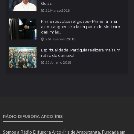
Goiás
21 Março 2018
Primeiros votos religiosos – Primeira irmã
araputanguense a fazer parte do Mosteiro
das Irmãs...
26 Fevereiro 2018
Espiritualidade: Paróquia realizará mais um
retiro de carnaval
25 Janeiro 2018
RÁDIO DIFUSORA ARCO-ÍRIS
Somos a Rádio Difusora Arco-Íris de Araputanga. Fundada em