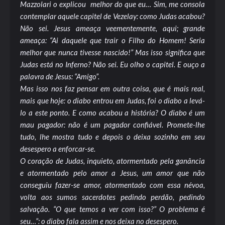
Mazzolari o explicou melhor do que eu… Sim, me consola
contemplar aquele capitel de Vezelay: como Judas acabou?
Não sei. Jesus ameaça veementemente, aqui; grande
ameaça: “Ai daquele que trair o Filho do Homem! Seria
melhor que nunca tivesse nascido!” Mas isso significa que
Judas está no Inferno? Não sei. Eu olho o capitel. E ouço a
palavra de Jesus: “Amigo”.
Mas isso nos faz pensar em outra coisa, que é mais real,
mais que hoje: o diabo entrou em Judas, foi o diabo a levá-
lo a este ponto. E como acabou a história? O diabo é um
mau pagador: não é um pagador confiável. Promete-lhe
tudo, lhe mostra tudo e depois o deixa sozinho em seu
desespero a enforcar-se.
O coração de Judas, inquieto, atormentado pela ganância
e atormentado pelo amor a Jesus, um amor que não
conseguiu fazer-se amor, atormentado com essa névoa,
volta aos sumos sacerdotes pedindo perdão, pedindo
salvação. “O que temos a ver com isso?” O problema é
seu…”: o diabo fala assim e nos deixa no desespero.