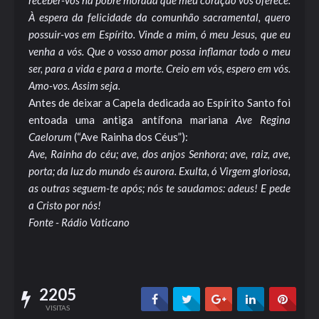
receber-vos na pobre morada que meu coração vos oferece.
À espera da felicidade da comunhão sacramental, quero
possuir-vos em Espírito. Vinde a mim, ó meu Jesus, que eu
venha a vós. Que o vosso amor possa inflamar todo o meu
ser, para a vida e para a morte. Creio em vós, espero em vós.
Amo-vos. Assim seja.
Antes de deixar a Capela dedicada ao Espírito Santo foi
entoada uma antiga antífona mariana
Ave Regina
Caelorum
(“Ave Rainha dos Céus”):
Ave, Rainha do céu; ave, dos anjos Senhora; ave, raiz, ave,
porta; da luz do mundo és aurora. Exulta, ó Virgem gloriosa,
as outras seguem-te após; nós te saudamos: adeus! E pede
a Cristo por nós!
Fonte - Rádio Vaticano
2205
VISITAS