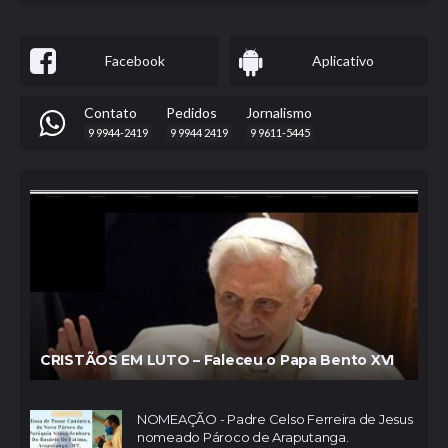
Facebook
Aplicativo
Contato
Pedidos
Jornalismo
9 9944-2419
9 9944 2419
9 9611-5445
CRISTÃOS EM LUTO – Faleceu o Papa Bento XVI
NOMEAÇÃO - Padre Celso Ferreira de Jesus
nomeado Pároco de Araputanga.