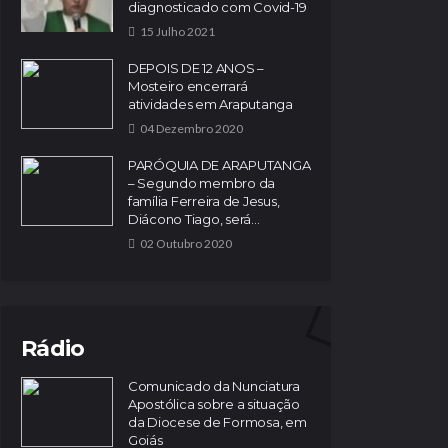
diagnosticado com Covid-19
15 Julho 2021
DEPOIS DE 12 ANOS –
Mosteiro encerrará
atividades em Araputanga
04 Dezembro 2020
PARÓQUIA DE ARAPUTANGA
– Segundo membro da
família Ferreira de Jesus,
Diácono Tiago, será...
02 Outubro 2020
Rádio
Comunicado da Nunciatura
Apostólica sobre a situação
da Diocese de Formosa, em
Goiás