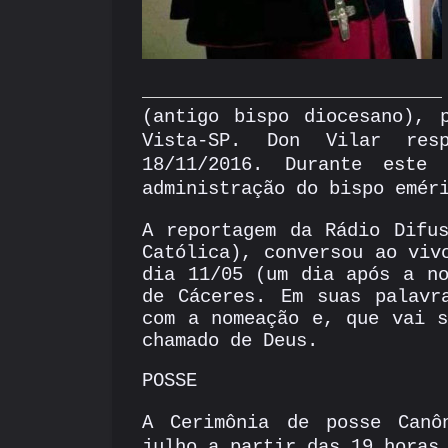
(antigo bispo diocesano), 
Vista-SP. Don Vilar res
18/11/2016. Durante este
administração do bispo emér
A reportagem da Rádio Difus
Católica), conversou ao viv
dia 11/05 (um dia após a no
de Cáceres. Em suas palavr
com a nomeação e, que vai s
chamado de Deus.
POSSE
A Cerimônia de posse Canô
julho a partir das 19 horas