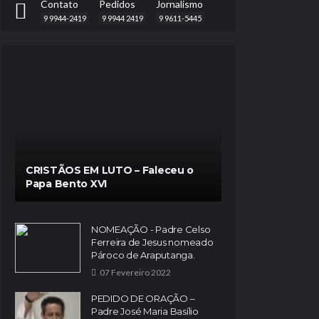
Contato
Pedidos
Jornalismo
9 9944-2419
9 9944 2419
9 9611-5445
CRISTÃOS EM LUTO – Faleceu o
Papa Bento XVI
NOMEAÇÃO - Padre Celso
Ferreira de Jesus nomeado
Pároco de Araputanga.
07 Fevereiro 2022
PEDIDO DE ORAÇÃO –
Padre José Maria Basílio