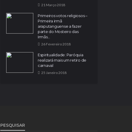
21 Março 2018
Primeiros votos religiosos –
Primeira irmã
araputanguense a fazer
parte do Mosteiro das
Irmãs...
26 Fevereiro 2018
Espiritualidade: Paróquia
realizará mais um retiro de
carnaval
25 Janeiro 2018
PESQUISAR