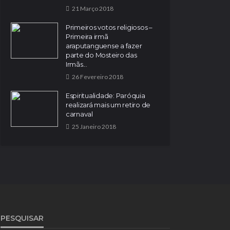
21 Março 2018
Primeiros votos religiosos –
Primeira irmã
araputanguense a fazer
parte do Mosteiro das
Irmãs...
26 Fevereiro 2018
Espiritualidade: Paróquia
realizará mais um retiro de
carnaval
25 Janeiro 2018
PESQUISAR