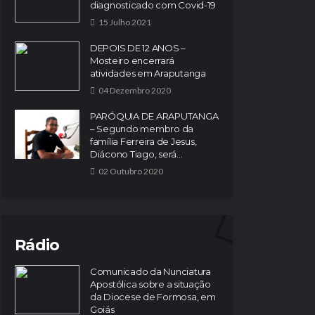
diagnosticado com Covid-19
15 Julho 2021
DEPOIS DE 12 ANOS –
Mosteiro encerrará
atividades em Araputanga
04 Dezembro 2020
PARÓQUIA DE ARAPUTANGA
– Segundo membro da
família Ferreira de Jesus,
Diácono Tiago, será...
02 Outubro 2020
Rádio
Comunicado da Nunciatura
Apostólica sobre a situação
da Diocese de Formosa, em
Goiás