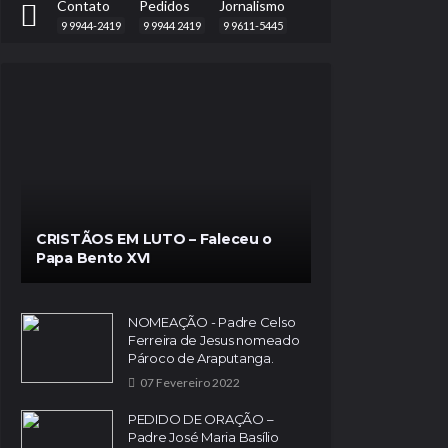
Contato
Pedidos
Jornalismo
9 9944-2419
9 9944 2419
9 9611-5445
CRISTÃOS EM LUTO – Faleceu o
Papa Bento XVI
NOMEAÇÃO - Padre Celso
Ferreira de Jesus nomeado
Pároco de Araputanga.
07 Fevereiro 2022
PEDIDO DE ORAÇÃO –
Padre José Maria Basílio