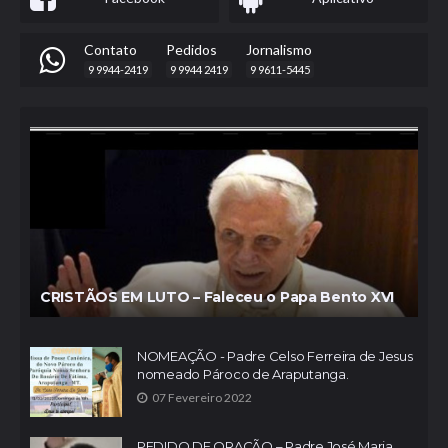
Contato
Pedidos
Jornalismo
9 9944-2419
9 9944 2419
9 9611-5445
CRISTÃOS EM LUTO – Faleceu o Papa Bento XVI
NOMEAÇÃO - Padre Celso Ferreira de Jesus
nomeado Pároco de Araputanga.
07 Fevereiro 2022
PEDIDO DE ORAÇÃO – Padre José Maria