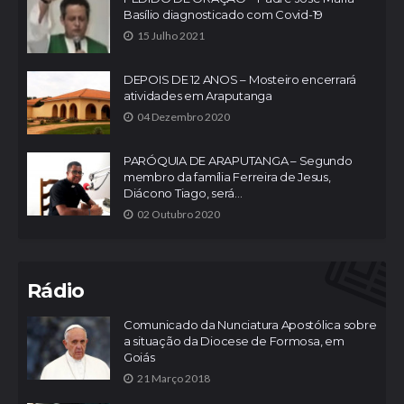
Basílio diagnosticado com Covid-19
15 Julho 2021
DEPOIS DE 12 ANOS – Mosteiro encerrará
atividades em Araputanga
04 Dezembro 2020
PARÓQUIA DE ARAPUTANGA – Segundo
membro da família Ferreira de Jesus,
Diácono Tiago, será...
02 Outubro 2020
Rádio
Comunicado da Nunciatura Apostólica sobre
a situação da Diocese de Formosa, em
Goiás
21 Março 2018