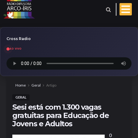
Cross Radio
AO VIVO
Esporte
Geral
Aniversariantes
Home
Geral
Artigo
GERAL
Polícia
Coberturas
Sesi está com 1.300 vagas
gratuitas para Educação de
Evangelho do dia
Jovens e Adultos
Paróquia
O