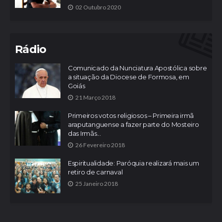
02 Outubro 2020
Rádio
Comunicado da Nunciatura Apostólica sobre
a situação da Diocese de Formosa, em
Goiás
21 Março 2018
Primeiros votos religiosos – Primeira irmã
araputanguense a fazer parte do Mosteiro
das Irmãs...
26 Fevereiro 2018
Espiritualidade: Paróquia realizará mais um
retiro de carnaval
25 Janeiro 2018