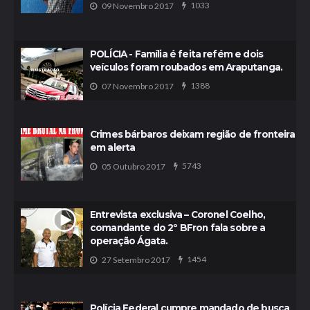
1033
09 Novembro 2017
POLÍCIA - Família é feita refém e dois
veículos foram roubados em Araputanga.
1388
07 Novembro 2017
Crimes bárbaros deixam região de fronteira
em alerta
5743
05 Outubro 2017
Entrevista exclusiva – Coronel Coelho,
comandante do 2º BFron fala sobre a
operação Ágata.
1454
27 Setembro 2017
Polícia Federal cumpre mandado de busca