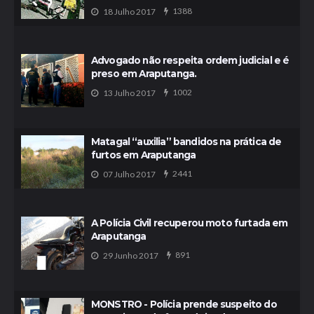
1388
18 Julho 2017
Advogado não respeita ordem judicial e é
preso em Araputanga.
1002
13 Julho 2017
Matagal “auxilia” bandidos na prática de
furtos em Araputanga
2441
07 Julho 2017
A Polícia Civil recuperou moto furtada em
Araputanga
891
29 Junho 2017
MONSTRO - Polícia prende suspeito do