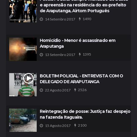
e apreensão na residência do ex-prefeito
de Araputanga, Airtom Português
1490
14 Setembro 2017
Homicídio - Menor é assassinado em
Araputanga
1395
13 Setembro 2017
BOLETIM POLICIAL - ENTREVISTA COM O
DELEGADO DE ARAPUTANGA
2526
22 Agosto 2017
Reintegração de posse: Justiça faz despejo
na fazenda Itaguaira.
2100
15 Agosto 2017