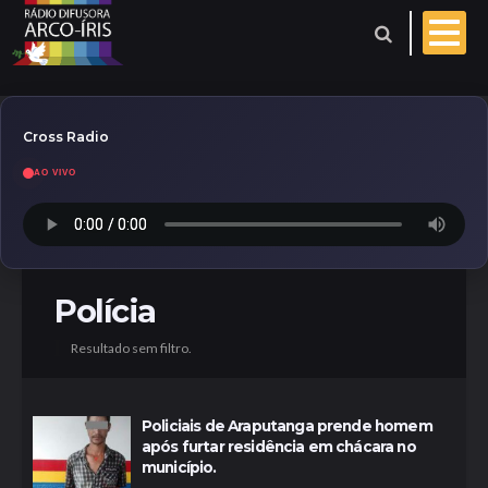
Cross Radio
AO VIVO
Esporte
Geral
Aniversariantes
Polícia
Resultado sem filtro.
Polícia
Coberturas
Evangelho do dia
Policiais de Araputanga prende homem
após furtar residência em chácara no
Paróquia
município.