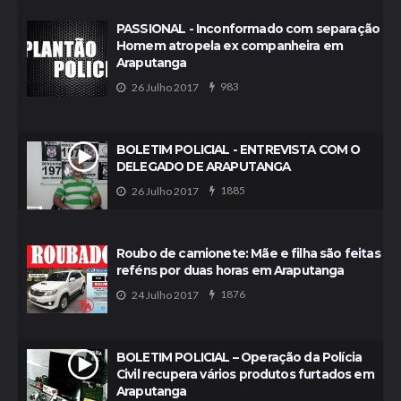
PASSIONAL - Inconformado com separação
Homem atropela ex companheira em
Araputanga
983
26 Julho 2017
BOLETIM POLICIAL - ENTREVISTA COM O
DELEGADO DE ARAPUTANGA
1885
26 Julho 2017
Roubo de camionete: Mãe e filha são feitas
reféns por duas horas em Araputanga
1876
24 Julho 2017
BOLETIM POLICIAL – Operação da Polícia
Civil recupera vários produtos furtados em
Araputanga