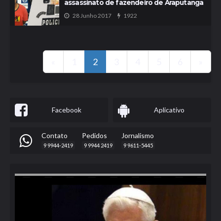
assassinato de fazendeiro de Araputanga
1922
28 Junho 2017
«
1
2
3
4
5
6
»
Facebook
Aplicativo
Contato
Pedidos
Jornalismo
9 9944-2419
9 9944 2419
9 9611-5445