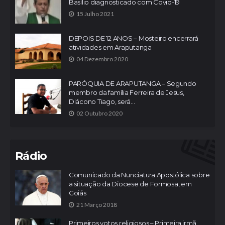
Basílio diagnosticado com Covid-19
15 Julho 2021
DEPOIS DE 12 ANOS – Mosteiro encerrará
atividades em Araputanga
04 Dezembro 2020
PARÓQUIA DE ARAPUTANGA – Segundo
membro da família Ferreira de Jesus,
Diácono Tiago, será...
02 Outubro 2020
Rádio
Comunicado da Nunciatura Apostólica sobre
a situação da Diocese de Formosa, em
Goiás
21 Março 2018
Primeiros votos religiosos – Primeira irmã