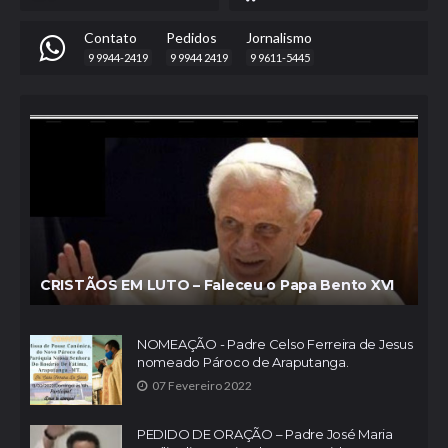
Contato
Pedidos
Jornalismo
9 9944-2419
9 9944 2419
9 9611-5445
CRISTÃOS EM LUTO – Faleceu o Papa Bento XVI
NOMEAÇÃO - Padre Celso Ferreira de Jesus
nomeado Pároco de Araputanga.
07 Fevereiro 2022
PEDIDO DE ORAÇÃO – Padre José Maria