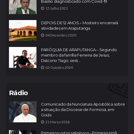
Basílio diagnosticado com Covid-19
15 Julho 2021
DEPOIS DE 12 ANOS – Mosteiro encerrará
atividades em Araputanga
04 Dezembro 2020
PARÓQUIA DE ARAPUTANGA – Segundo
membro da família Ferreira de Jesus,
Diácono Tiago, será...
02 Outubro 2020
Rádio
Comunicado da Nunciatura Apostólica sobre
a situação da Diocese de Formosa, em
Goiás
21 Março 2018
Primeiros votos religiosos – Primeira irmã