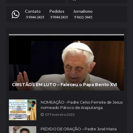
Contato
Pedidos
Jornalismo
9 9944-2419
9 9944 2419
9 9611-5445
CRISTÃOS EM LUTO – Faleceu o Papa Bento XVI
NOMEAÇÃO - Padre Celso Ferreira de Jesus
nomeado Pároco de Araputanga.
07 Fevereiro 2022
PEDIDO DE ORAÇÃO – Padre José Maria