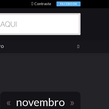
Contraste
FACEBOOK
TO
«
novembro
»