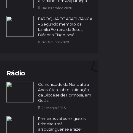
atividades em Araputanga
04 Dezembro 2020
PARÓQUIA DE ARAPUTANGA
– Segundo membro da
família Ferreira de Jesus,
Diácono Tiago, será...
02 Outubro 2020
Rádio
Comunicado da Nunciatura
Apostólica sobre a situação
da Diocese de Formosa, em
Goiás
21 Março 2018
Primeiros votos religiosos –
Primeira irmã
araputanguense a fazer