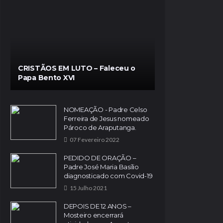
CRISTÃOS EM LUTO – Faleceu o
Papa Bento XVI
NOMEAÇÃO - Padre Celso
Ferreira de Jesus nomeado
Pároco de Araputanga.
07 Fevereiro 2022
PEDIDO DE ORAÇÃO –
Padre José Maria Basílio
diagnosticado com Covid-19
15 Julho 2021
DEPOIS DE 12 ANOS –
Mosteiro encerrará