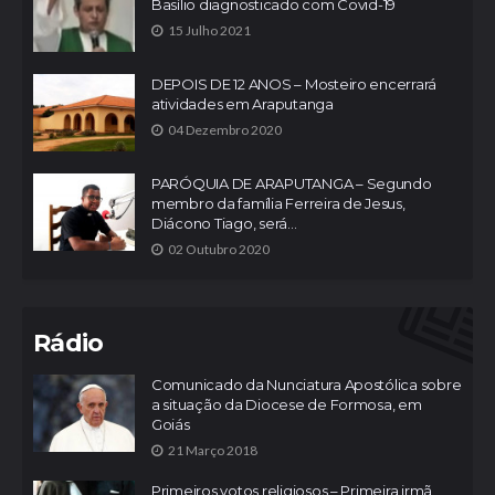
Basílio diagnosticado com Covid-19
15 Julho 2021
DEPOIS DE 12 ANOS – Mosteiro encerrará
atividades em Araputanga
04 Dezembro 2020
PARÓQUIA DE ARAPUTANGA – Segundo
membro da família Ferreira de Jesus,
Diácono Tiago, será...
02 Outubro 2020
Rádio
Comunicado da Nunciatura Apostólica sobre
a situação da Diocese de Formosa, em
Goiás
21 Março 2018
Primeiros votos religiosos – Primeira irmã