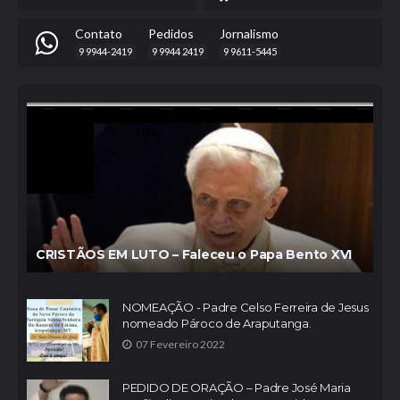
Contato
Pedidos
Jornalismo
9 9944-2419
9 9944 2419
9 9611-5445
CRISTÃOS EM LUTO – Faleceu o Papa Bento XVI
NOMEAÇÃO - Padre Celso Ferreira de Jesus
nomeado Pároco de Araputanga.
07 Fevereiro 2022
PEDIDO DE ORAÇÃO – Padre José Maria