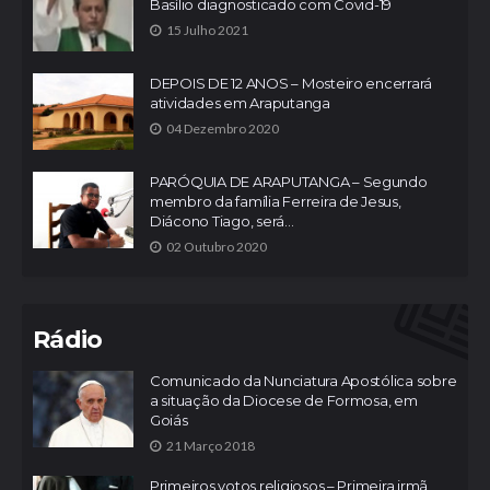
Basílio diagnosticado com Covid-19
15 Julho 2021
DEPOIS DE 12 ANOS – Mosteiro encerrará
atividades em Araputanga
04 Dezembro 2020
PARÓQUIA DE ARAPUTANGA – Segundo
membro da família Ferreira de Jesus,
Diácono Tiago, será...
02 Outubro 2020
Rádio
Comunicado da Nunciatura Apostólica sobre
a situação da Diocese de Formosa, em
Goiás
21 Março 2018
Primeiros votos religiosos – Primeira irmã