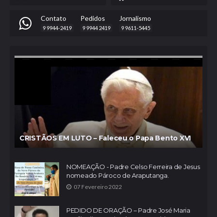
Contato
Pedidos
Jornalismo
9 9944-2419
9 9944 2419
9 9611-5445
CRISTÃOS EM LUTO – Faleceu o Papa Bento XVI
NOMEAÇÃO - Padre Celso Ferreira de Jesus
nomeado Pároco de Araputanga.
07 Fevereiro 2022
PEDIDO DE ORAÇÃO – Padre José Maria