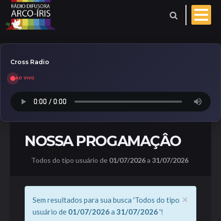
Cross Radio
AO VIVO
Esporte
Geral
Aniversariantes
NOSSA PROGAMAÇÂO
Polícia
Coberturas
Todos do tipo usuário de
01/07/2026
a
31/07/2026
Evangelho do dia
×
Sem resultados para sua busca 'Todos do tipo
Paróquia
usuário de
01/07/2026
a
31/07/2026
'!