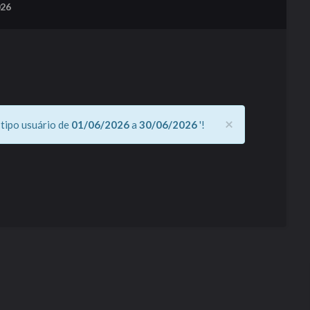
026
×
 tipo usuário de
01/06/2026
a
30/06/2026
'!