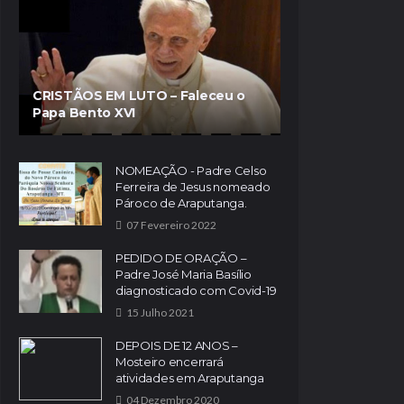
CRISTÃOS EM LUTO – Faleceu o
Papa Bento XVI
NOMEAÇÃO - Padre Celso
Ferreira de Jesus nomeado
Pároco de Araputanga.
07 Fevereiro 2022
PEDIDO DE ORAÇÃO –
Padre José Maria Basílio
diagnosticado com Covid-19
15 Julho 2021
DEPOIS DE 12 ANOS –
Mosteiro encerrará
atividades em Araputanga
04 Dezembro 2020