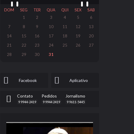
DOM
SEG
TER
QUA
QUI
SEX
SAB
1
2
3
4
5
6
7
8
9
10
11
12
13
14
15
16
17
18
19
20
21
22
23
24
25
26
27
28
29
30
31
Facebook
Aplicativo
Contato
Pedidos
Jornalismo
9 9944-2419
9 9944 2419
9 9611-5445