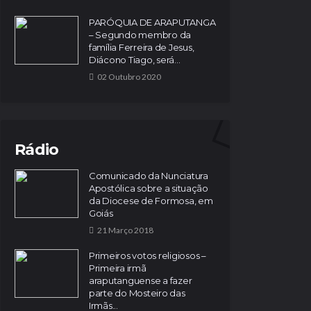
PARÓQUIA DE ARAPUTANGA
– Segundo membro da
família Ferreira de Jesus,
Diácono Tiago, será...
02 Outubro 2020
Rádio
Comunicado da Nunciatura
Apostólica sobre a situação
da Diocese de Formosa, em
Goiás
21 Março 2018
Primeiros votos religiosos –
Primeira irmã
araputanguense a fazer
parte do Mosteiro das
Irmãs...