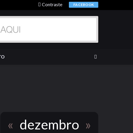
Contraste
FACEBOOK
TO
«
dezembro
»