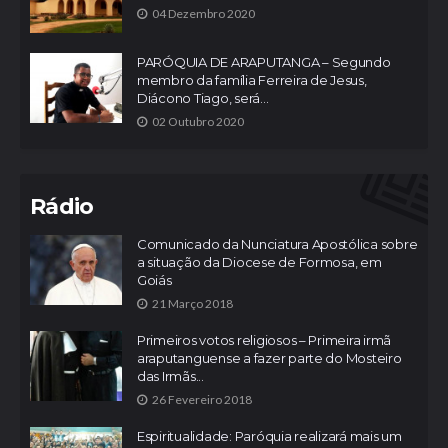
04 Dezembro 2020
PARÓQUIA DE ARAPUTANGA – Segundo
membro da família Ferreira de Jesus,
Diácono Tiago, será...
02 Outubro 2020
Rádio
Comunicado da Nunciatura Apostólica sobre
a situação da Diocese de Formosa, em
Goiás
21 Março 2018
Primeiros votos religiosos – Primeira irmã
araputanguense a fazer parte do Mosteiro
das Irmãs...
26 Fevereiro 2018
Espiritualidade: Paróquia realizará mais um