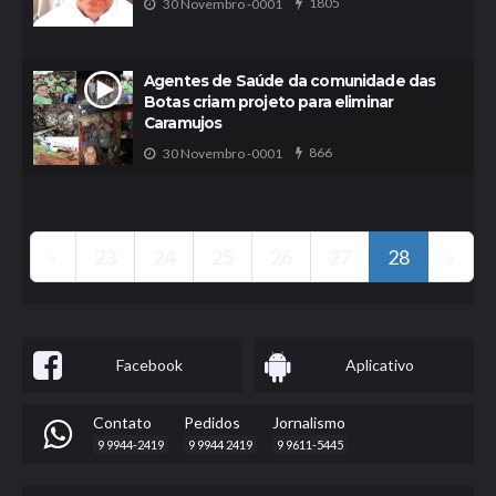
1805
30 Novembro -0001
Agentes de Saúde da comunidade das
Botas criam projeto para eliminar
Caramujos
866
30 Novembro -0001
«
23
24
25
26
27
28
»
Facebook
Aplicativo
Contato
Pedidos
Jornalismo
9 9944-2419
9 9944 2419
9 9611-5445