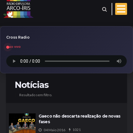
Cross Radio
AO VIVO
Esporte
Geral
Aniversariantes
Notícias
Resultado sem filtro.
Polícia
Coberturas
Evangelho do dia
Gaeco não descarta realização de novas
fases
Paróquia
1021
04 Maio 2016