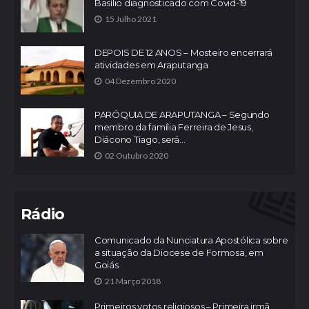
Basílio diagnosticado com Covid-19
15 Julho 2021
DEPOIS DE 12 ANOS – Mosteiro encerrará
atividades em Araputanga
04 Dezembro 2020
PARÓQUIA DE ARAPUTANGA – Segundo
membro da família Ferreira de Jesus,
Diácono Tiago, será...
02 Outubro 2020
Rádio
Comunicado da Nunciatura Apostólica sobre
a situação da Diocese de Formosa, em
Goiás
21 Março 2018
Primeiros votos religiosos – Primeira irmã