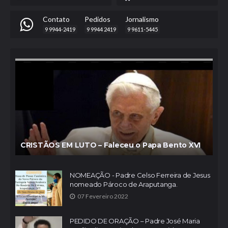
Contato
Pedidos
Jornalismo
9 9944-2419
9 9944 2419
9 9611-5445
CRISTÃOS EM LUTO – Faleceu o Papa Bento XVI
NOMEAÇÃO - Padre Celso Ferreira de Jesus
nomeado Pároco de Araputanga.
07 Fevereiro 2022
PEDIDO DE ORAÇÃO – Padre José Maria