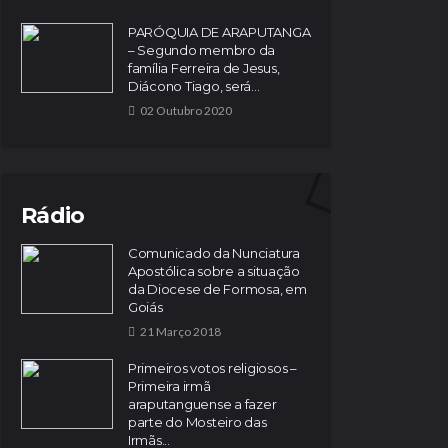
PARÓQUIA DE ARAPUTANGA
– Segundo membro da
família Ferreira de Jesus,
Diácono Tiago, será...
02 Outubro 2020
Rádio
Comunicado da Nunciatura
Apostólica sobre a situação
da Diocese de Formosa, em
Goiás
21 Março 2018
Primeiros votos religiosos –
Primeira irmã
araputanguense a fazer
parte do Mosteiro das
Irmãs...