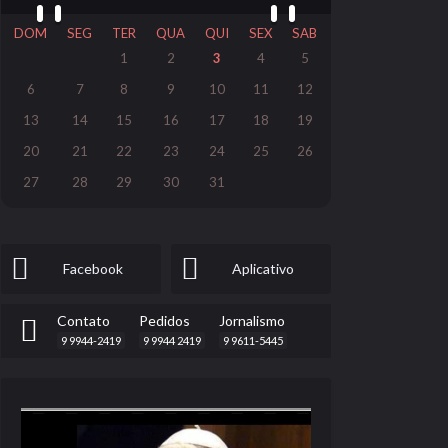
DOM
SEG
TER
QUA
QUI
SEX
SAB
1
2
3
4
5
6
7
8
9
10
11
12
13
14
15
16
17
18
19
20
21
22
23
24
25
26
27
28
29
30
31
Facebook
Aplicativo
Contato
Pedidos
Jornalismo
9 9944-2419
9 9944 2419
9 9611-5445