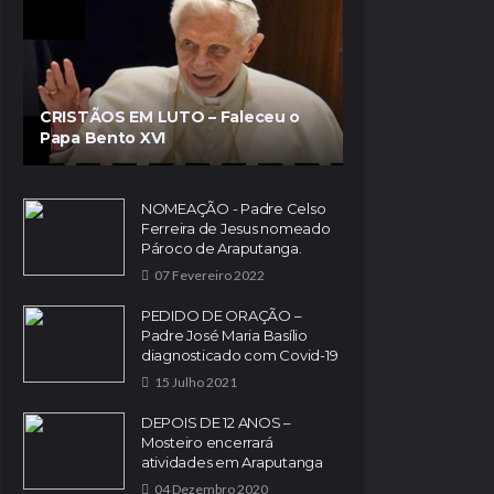
CRISTÃOS EM LUTO – Faleceu o
Papa Bento XVI
NOMEAÇÃO - Padre Celso
Ferreira de Jesus nomeado
Pároco de Araputanga.
07 Fevereiro 2022
PEDIDO DE ORAÇÃO –
Padre José Maria Basílio
diagnosticado com Covid-19
15 Julho 2021
DEPOIS DE 12 ANOS –
Mosteiro encerrará
atividades em Araputanga
04 Dezembro 2020