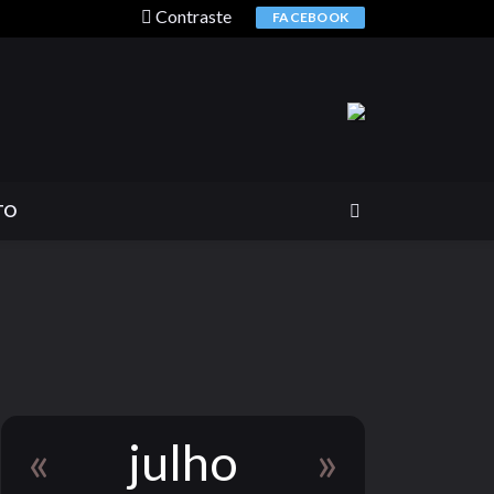
Contraste
FACEBOOK
TO
«
julho
»