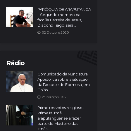
PARÓQUIA DE ARAPUTANGA
– Segundo membro da
família Ferreira de Jesus,
Diácono Tiago, será...
02 Outubro 2020
Rádio
Comunicado da Nunciatura
Apostólica sobre a situação
da Diocese de Formosa, em
Goiás
21 Março 2018
Primeiros votos religiosos –
Primeira irmã
araputanguense a fazer
parte do Mosteiro das
Irmãs...