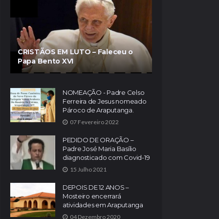
CRISTÃOS EM LUTO – Faleceu o
Papa Bento XVI
NOMEAÇÃO - Padre Celso
Ferreira de Jesus nomeado
Pároco de Araputanga.
07 Fevereiro 2022
PEDIDO DE ORAÇÃO –
Padre José Maria Basílio
diagnosticado com Covid-19
15 Julho 2021
DEPOIS DE 12 ANOS –
Mosteiro encerrará
atividades em Araputanga
04 Dezembro 2020