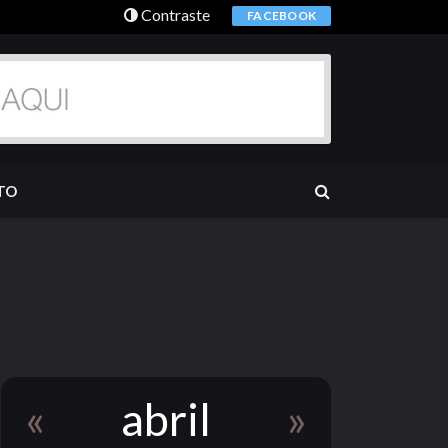
Contraste
FACEBOOK
TO
«
abril
»