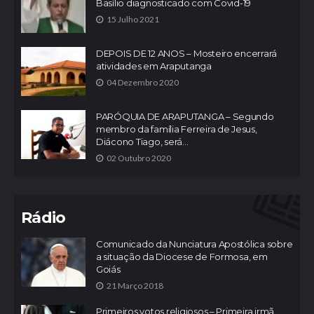
Basílio diagnosticado com Covid-19
15 Julho 2021
DEPOIS DE 12 ANOS – Mosteiro encerrará
atividades em Araputanga
04 Dezembro 2020
PARÓQUIA DE ARAPUTANGA – Segundo
membro da família Ferreira de Jesus,
Diácono Tiago, será...
02 Outubro 2020
Rádio
Comunicado da Nunciatura Apostólica sobre
a situação da Diocese de Formosa, em
Goiás
21 Março 2018
Primeiros votos religiosos – Primeira irmã