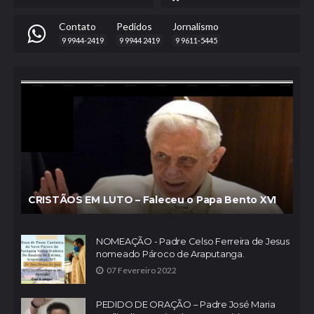
Contato
Pedidos
Jornalismo
9 9944-2419
9 9944 2419
9 9611-5445
CRISTÃOS EM LUTO – Faleceu o Papa Bento XVI
NOMEAÇÃO - Padre Celso Ferreira de Jesus
nomeado Pároco de Araputanga.
07 Fevereiro 2022
PEDIDO DE ORAÇÃO – Padre José Maria