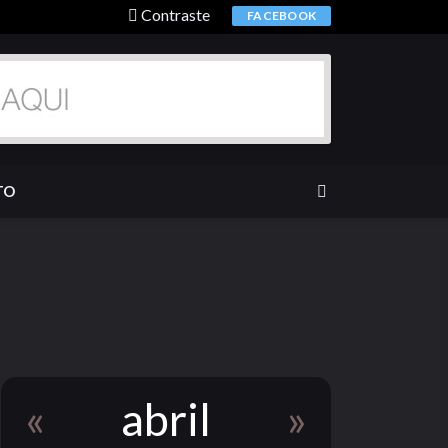
Contraste
FACEBOOK
TO
«
abril
»