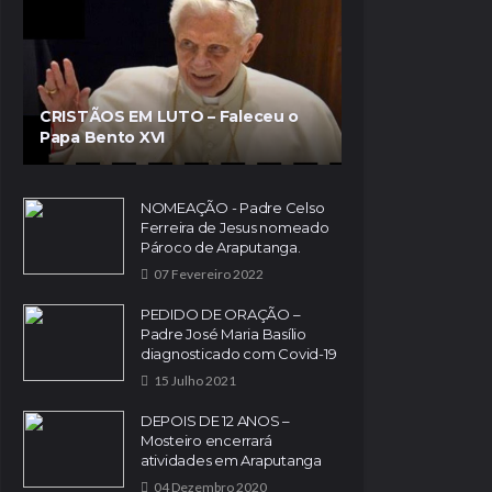
CRISTÃOS EM LUTO – Faleceu o
Papa Bento XVI
NOMEAÇÃO - Padre Celso
Ferreira de Jesus nomeado
Pároco de Araputanga.
07 Fevereiro 2022
PEDIDO DE ORAÇÃO –
Padre José Maria Basílio
diagnosticado com Covid-19
15 Julho 2021
DEPOIS DE 12 ANOS –
Mosteiro encerrará
atividades em Araputanga
04 Dezembro 2020