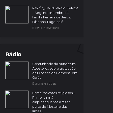
PARÓQUIA DE ARAPUTANGA
– Segundo membro da
família Ferreira de Jesus,
Diácono Tiago, será...
02 Outubro 2020
Rádio
Comunicado da Nunciatura
Apostólica sobre a situação
da Diocese de Formosa, em
Goiás
21 Março 2018
Primeiros votos religiosos –
Primeira irmã
araputanguense a fazer
parte do Mosteiro das
Irmãs...