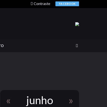
Contraste
FACEBOOK
TO
«
junho
»