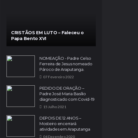
CRISTÃOS EM LUTO – Faleceu o
Papa Bento XVI
NOMEAÇÃO - Padre Celso
Ferreira de Jesus nomeado
Pároco de Araputanga.
07 Fevereiro 2022
PEDIDO DE ORAÇÃO –
Padre José Maria Basílio
diagnosticado com Covid-19
15 Julho 2021
DEPOIS DE 12 ANOS –
Mosteiro encerrará
atividades em Araputanga
04 Dezembro 2020