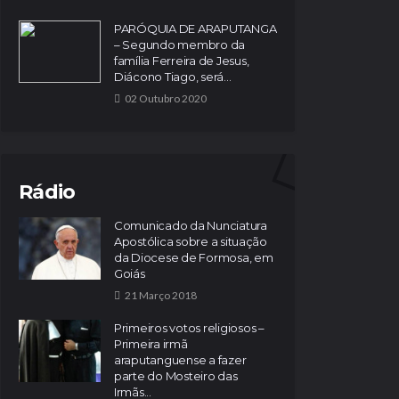
PARÓQUIA DE ARAPUTANGA
– Segundo membro da
família Ferreira de Jesus,
Diácono Tiago, será...
02 Outubro 2020
Rádio
Comunicado da Nunciatura
Apostólica sobre a situação
da Diocese de Formosa, em
Goiás
21 Março 2018
Primeiros votos religiosos –
Primeira irmã
araputanguense a fazer
parte do Mosteiro das
Irmãs...