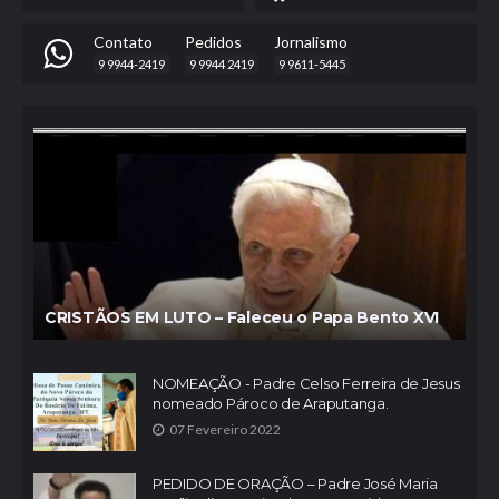
Contato
Pedidos
Jornalismo
9 9944-2419
9 9944 2419
9 9611-5445
CRISTÃOS EM LUTO – Faleceu o Papa Bento XVI
NOMEAÇÃO - Padre Celso Ferreira de Jesus
nomeado Pároco de Araputanga.
07 Fevereiro 2022
PEDIDO DE ORAÇÃO – Padre José Maria