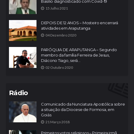
Basílio diagnosticado com Covid-19
15 Julho 2021
DEPOIS DE 12 ANOS – Mosteiro encerrará
atividades em Araputanga
04 Dezembro 2020
PARÓQUIA DE ARAPUTANGA – Segundo
membro da família Ferreira de Jesus,
Diácono Tiago, será...
02 Outubro 2020
Rádio
Comunicado da Nunciatura Apostólica sobre
a situação da Diocese de Formosa, em
Goiás
21 Março 2018
Primeiros votos religiosos – Primeira irmã