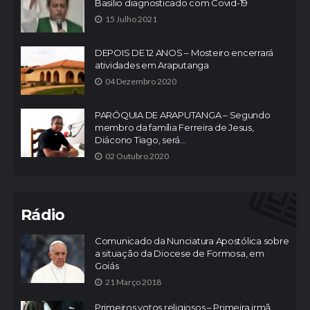
Basílio diagnosticado com Covid-19
15 Julho 2021
DEPOIS DE 12 ANOS – Mosteiro encerrará
atividades em Araputanga
04 Dezembro 2020
PARÓQUIA DE ARAPUTANGA – Segundo
membro da família Ferreira de Jesus,
Diácono Tiago, será...
02 Outubro 2020
Rádio
Comunicado da Nunciatura Apostólica sobre
a situação da Diocese de Formosa, em
Goiás
21 Março 2018
Primeiros votos religiosos – Primeira irmã