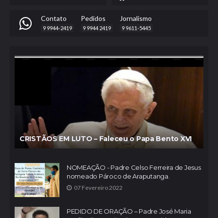
Contato
Pedidos
Jornalismo
9 9944-2419
9 9944 2419
9 9611-5445
CRISTÃOS EM LUTO – Faleceu o Papa Bento XVI
NOMEAÇÃO - Padre Celso Ferreira de Jesus
nomeado Pároco de Araputanga.
07 Fevereiro 2022
PEDIDO DE ORAÇÃO – Padre José Maria