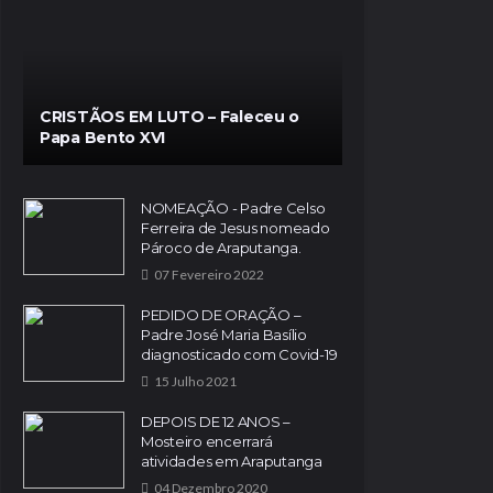
CRISTÃOS EM LUTO – Faleceu o
Papa Bento XVI
NOMEAÇÃO - Padre Celso
Ferreira de Jesus nomeado
Pároco de Araputanga.
07 Fevereiro 2022
PEDIDO DE ORAÇÃO –
Padre José Maria Basílio
diagnosticado com Covid-19
15 Julho 2021
DEPOIS DE 12 ANOS –
Mosteiro encerrará
atividades em Araputanga
04 Dezembro 2020