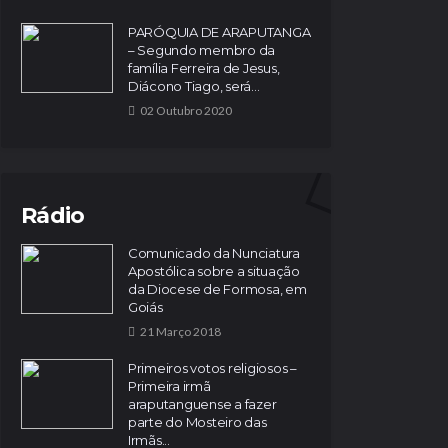
PARÓQUIA DE ARAPUTANGA
– Segundo membro da
família Ferreira de Jesus,
Diácono Tiago, será...
02 Outubro 2020
Rádio
Comunicado da Nunciatura
Apostólica sobre a situação
da Diocese de Formosa, em
Goiás
21 Março 2018
Primeiros votos religiosos –
Primeira irmã
araputanguense a fazer
parte do Mosteiro das
Irmãs...