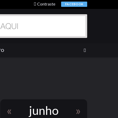
Contraste
FACEBOOK
TO
«
junho
»